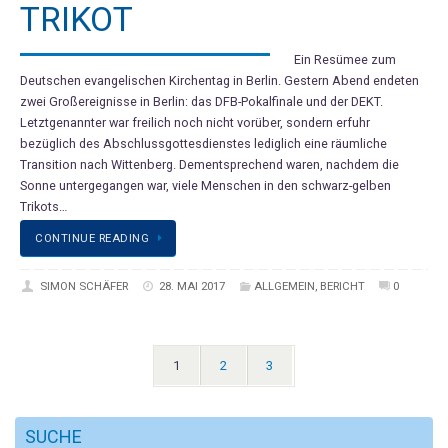
TRIKOT
Ein Resümee zum
Deutschen evangelischen Kirchentag in Berlin. Gestern Abend endeten
zwei Großereignisse in Berlin: das DFB-Pokalfinale und der DEKT.
Letztgenannter war freilich noch nicht vorüber, sondern erfuhr
bezüglich des Abschlussgottesdienstes lediglich eine räumliche
Transition nach Wittenberg. Dementsprechend waren, nachdem die
Sonne untergegangen war, viele Menschen in den schwarz-gelben
Trikots…
CONTINUE READING
SIMON SCHÄFER
28. MAI 2017
ALLGEMEIN
,
BERICHT
0
1
2
3
SUCHE