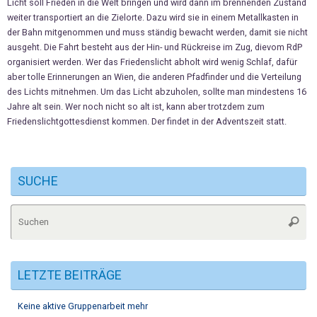
Licht soll Frieden in die Welt bringen und wird dann im brennenden Zustand
weiter transportiert an die Zielorte. Dazu wird sie in einem Metallkasten in
der Bahn mitgenommen und muss ständig bewacht werden, damit sie nicht
ausgeht. Die Fahrt besteht aus der Hin- und Rückreise im Zug, dievom RdP
organisiert werden. Wer das Friedenslicht abholt wird wenig Schlaf, dafür
aber tolle Erinnerungen an Wien, die anderen Pfadfinder und die Verteilung
des Lichts mitnehmen. Um das Licht abzuholen, sollte man mindestens 16
Jahre alt sein. Wer noch nicht so alt ist, kann aber trotzdem zum
Friedenslichtgottesdienst kommen. Der findet in der Adventszeit statt.
SUCHE
Su
Suche
na
LETZTE BEITRÄGE
Keine aktive Gruppenarbeit mehr