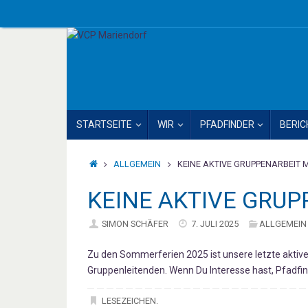
Zum
Inhalt
springen
ZUM
STARTSEITE
WIR
PFADFINDER
BERIC
INHALT
SPRINGEN
STARTSEITE
ALLGEMEIN
KEINE AKTIVE GRUPPENARBEIT 
KEINE AKTIVE GRU
SIMON SCHÄFER
7. JULI 2025
ALLGEMEIN
Zu den Sommerferien 2025 ist unsere letzte aktiv
Gruppenleitenden. Wenn Du Interesse hast, Pfadfin
LESEZEICHEN
.