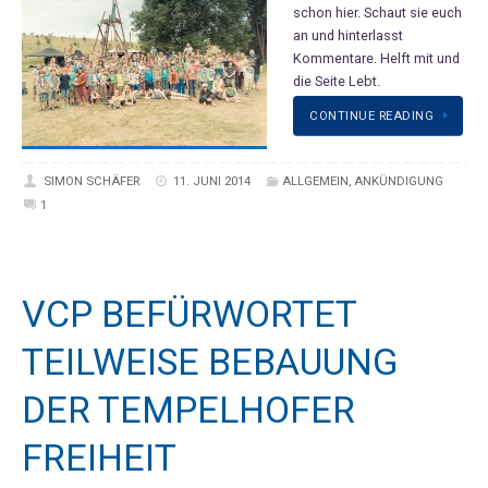
schon hier. Schaut sie euch
an und hinterlasst
Kommentare. Helft mit und
die Seite Lebt.
CONTINUE READING
SIMON SCHÄFER
11. JUNI 2014
ALLGEMEIN
,
ANKÜNDIGUNG
1
VCP BEFÜRWORTET
TEILWEISE BEBAUUNG
DER TEMPELHOFER
FREIHEIT