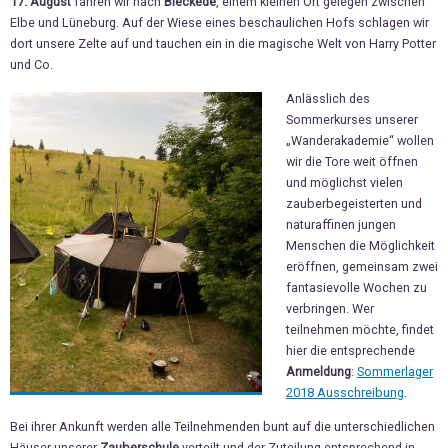
17. August
fahren wir nach
Bleckede
, einem kleinen Ort gelegen zwischen
Elbe und Lüneburg. Auf der Wiese eines beschaulichen Hofs schlagen wir
dort unsere Zelte auf und tauchen ein in die magische Welt von Harry Potter
und Co.
Anlässlich des
Sommerkurses unserer
„Wanderakademie“ wollen
wir die Tore weit öffnen
und möglichst vielen
zauberbegeisterten und
naturaffinen jungen
Menschen die Möglichkeit
eröffnen, gemeinsam zwei
fantasievolle Wochen zu
verbringen. Wer
teilnehmen möchte, findet
hier die entsprechende
Anmeldung
:
Sommerlager
2018 Ausschreibung
.
Bei ihrer Ankunft werden alle Teilnehmenden bunt auf die unterschiedlichen
Häuser unserer
Zauberschule
verteilt und der Zuteilung entsprechend in