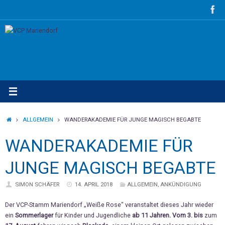
Zum
Inhalt
springen
STARTSEITE
ALLGEMEIN
WANDERAKADEMIE FÜR JUNGE MAGISCH BEGABTE
WANDERAKADEMIE FÜR
JUNGE MAGISCH BEGABTE
SIMON SCHÄFER
14. APRIL 2018
ALLGEMEIN
,
ANKÜNDIGUNG
Der VCP-Stamm Mariendorf „Weiße Rose“ veranstaltet dieses Jahr wieder
ein
Sommerlager
für Kinder und Jugendliche
ab 11 Jahren. Vom
3. bis
zum