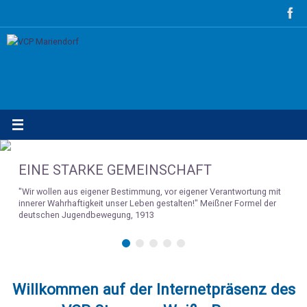
Zum
Inhalt
springen
EINE STARKE GEMEINSCHAFT
"Wir wollen aus eigener Bestimmung, vor eigener Verantwortung mit
innerer Wahrhaftigkeit unser Leben gestalten!" Meißner Formel der
deutschen Jugendbewegung, 1913
Willkommen auf der Internetpräsenz des