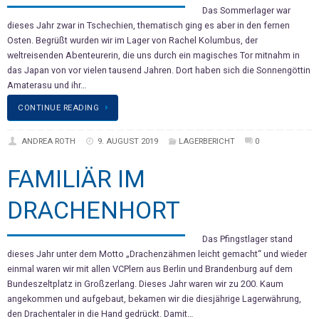
Das Sommerlager war
dieses Jahr zwar in Tschechien, thematisch ging es aber in den fernen
Osten. Begrüßt wurden wir im Lager von Rachel Kolumbus, der
weltreisenden Abenteurerin, die uns durch ein magisches Tor mitnahm in
das Japan von vor vielen tausend Jahren. Dort haben sich die Sonnengöttin
Amaterasu und ihr…
CONTINUE READING
ANDREA ROTH
9. AUGUST 2019
LAGERBERICHT
0
FAMILIÄR IM
DRACHENHORT
Das Pfingstlager stand
dieses Jahr unter dem Motto „Drachenzähmen leicht gemacht“ und wieder
einmal waren wir mit allen VCPlern aus Berlin und Brandenburg auf dem
Bundeszeltplatz in Großzerlang. Dieses Jahr waren wir zu 200. Kaum
angekommen und aufgebaut, bekamen wir die diesjährige Lagerwährung,
den Drachentaler in die Hand gedrückt. Damit…