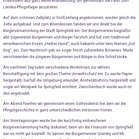
Pfadfindern aus ganz Berlin-Brandenburg, um gemeinsam die Fahrt zum
Landes-Pfingstlager anzutreten.
Auf dem schönen Zeltplatz in Großzerlang angekommen, wurden gleich die
Zelte aufgebaut. Und zum Abendessen fanden wir uns direkt bei der
Bürgerversammlung der Stadt Springfeld ein. Der Bürgermeister begrüßte
alle zugereisten Bürgerinnen und Bürger herzlich und lud zum traditionell
amerikanischen Essen „Heißer Hund“, auch bekannt unter dem Namen „hot
dog“, ein. Zum Nachtisch gab es sogar frisch zubereitete Brownies. Müde
verschwanden die jüngeren Bürgerinnen und Bürger in ihre Schlafsäcke.
Am nächsten Tag luden verschiedene Workshops zur aktiven
Beschäftigung mit dem großen Thema Umweltschutz ein. Es wurde Papier
hergestellt, barfuß die Umgebung erkundet, Ansteckbuttons hergestellt und
sogar ein Windpark für Springfeld errichtet. Zwischendurch wurde auch im
See angebadet.
Am Abend feierten wir gemeinsam einen Gottesdienst bei dem wir die
Pfingstgeschichte in ganz unterschiedlichen Versionen hörten.
Am Sonntagmorgen wurde bei der kurzfristig einberufenen
Bürgerversammlung heftig diskutiert, denn um die Finanzen von Springfeld
war es nicht gut bestellt. So kamen der Bürgermeister Quimby und Mr.