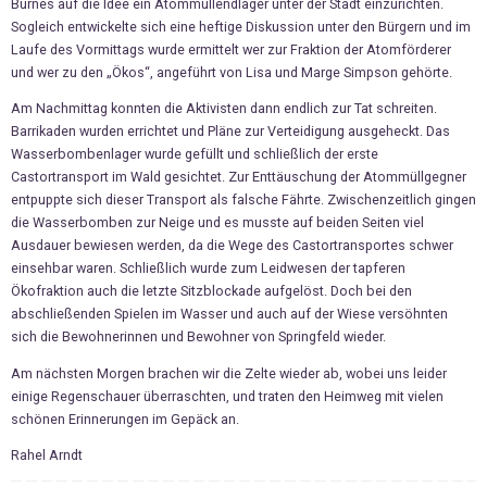
Burnes auf die Idee ein Atommüllendlager unter der Stadt einzurichten.
Sogleich entwickelte sich eine heftige Diskussion unter den Bürgern und im
Laufe des Vormittags wurde ermittelt wer zur Fraktion der Atomförderer
und wer zu den „Ökos“, angeführt von Lisa und Marge Simpson gehörte.
Am Nachmittag konnten die Aktivisten dann endlich zur Tat schreiten.
Barrikaden wurden errichtet und Pläne zur Verteidigung ausgeheckt. Das
Wasserbombenlager wurde gefüllt und schließlich der erste
Castortransport im Wald gesichtet. Zur Enttäuschung der Atommüllgegner
entpuppte sich dieser Transport als falsche Fährte. Zwischenzeitlich gingen
die Wasserbomben zur Neige und es musste auf beiden Seiten viel
Ausdauer bewiesen werden, da die Wege des Castortransportes schwer
einsehbar waren. Schließlich wurde zum Leidwesen der tapferen
Ökofraktion auch die letzte Sitzblockade aufgelöst. Doch bei den
abschließenden Spielen im Wasser und auch auf der Wiese versöhnten
sich die Bewohnerinnen und Bewohner von Springfeld wieder.
Am nächsten Morgen brachen wir die Zelte wieder ab, wobei uns leider
einige Regenschauer überraschten, und traten den Heimweg mit vielen
schönen Erinnerungen im Gepäck an.
Rahel Arndt