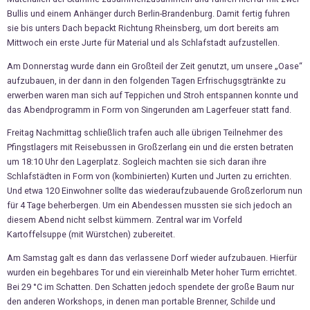
Bullis und einem Anhänger durch Berlin-Brandenburg. Damit fertig fuhren
sie bis unters Dach bepackt Richtung Rheinsberg, um dort bereits am
Mittwoch ein erste Jurte für Material und als Schlafstadt aufzustellen.
Am Donnerstag wurde dann ein Großteil der Zeit genutzt, um unsere „Oase“
aufzubauen, in der dann in den folgenden Tagen Erfrischugsgtränkte zu
erwerben waren man sich auf Teppichen und Stroh entspannen konnte und
das Abendprogramm in Form von Singerunden am Lagerfeuer statt fand.
Freitag Nachmittag schließlich trafen auch alle übrigen Teilnehmer des
Pfingstlagers mit Reisebussen in Großzerlang ein und die ersten betraten
um 18:10 Uhr den Lagerplatz. Sogleich machten sie sich daran ihre
Schlafstädten in Form von (kombinierten) Kurten und Jurten zu errichten.
Und etwa 120 Einwohner sollte das wiederaufzubauende Großzerlorum nun
für 4 Tage beherbergen. Um ein Abendessen mussten sie sich jedoch an
diesem Abend nicht selbst kümmern. Zentral war im Vorfeld
Kartoffelsuppe (mit Würstchen) zubereitet.
Am Samstag galt es dann das verlassene Dorf wieder aufzubauen. Hierfür
wurden ein begehbares Tor und ein viereinhalb Meter hoher Turm errichtet.
Bei 29 °C im Schatten. Den Schatten jedoch spendete der große Baum nur
den anderen Workshops, in denen man portable Brenner, Schilde und