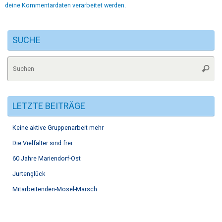
deine Kommentardaten verarbeitet werden.
SUCHE
Su
Suche
na
LETZTE BEITRÄGE
Keine aktive Gruppenarbeit mehr
Die Vielfalter sind frei
60 Jahre Mariendorf-Ost
Jurtenglück
Mitarbeitenden-Mosel-Marsch