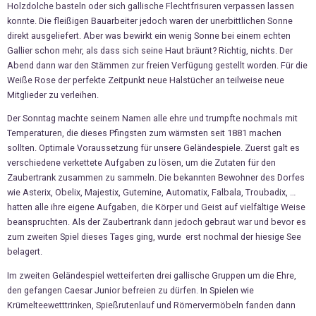
Holzdolche basteln oder sich gallische Flechtfrisuren verpassen lassen
konnte. Die fleißigen Bauarbeiter jedoch waren der unerbittlichen Sonne
direkt ausgeliefert. Aber was bewirkt ein wenig Sonne bei einem echten
Gallier schon mehr, als dass sich seine Haut bräunt? Richtig, nichts. Der
Abend dann war den Stämmen zur freien Verfügung gestellt worden. Für die
Weiße Rose der perfekte Zeitpunkt neue Halstücher an teilweise neue
Mitglieder zu verleihen.
Der Sonntag machte seinem Namen alle ehre und trumpfte nochmals mit
Temperaturen, die dieses Pfingsten zum wärmsten seit 1881 machen
sollten. Optimale Voraussetzung für unsere Geländespiele. Zuerst galt es
verschiedene verkettete Aufgaben zu lösen, um die Zutaten für den
Zaubertrank zusammen zu sammeln. Die bekannten Bewohner des Dorfes
wie Asterix, Obelix, Majestix, Gutemine, Automatix, Falbala, Troubadix, …
hatten alle ihre eigene Aufgaben, die Körper und Geist auf vielfältige Weise
beanspruchten. Als der Zaubertrank dann jedoch gebraut war und bevor es
zum zweiten Spiel dieses Tages ging, wurde erst nochmal der hiesige See
belagert.
Im zweiten Geländespiel wetteiferten drei gallische Gruppen um die Ehre,
den gefangen Caesar Junior befreien zu dürfen. In Spielen wie
Krümelteewetttrinken, Spießrutenlauf und Römervermöbeln fanden dann