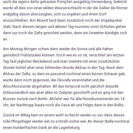
auch die eigens dafür gebauten Pompfen ausgiebig Verwendung. Gekrönt
wurde all dies von einer wilden Wasserschlacht in der die Gallier die Römer
endgültig davon überzeugten, sich zu ergeben und ihrem Dorf
anzuschließen. Am Abend fand dann zusätzlich noch der Vögelepokal
statt. Nach diesem langen und aktiven Tag mussten vorm Schlafen gehen
dann nur noch die Zelte gesichert werden, denn ein Unwetter kündigte sich
an.
Am Montag Morgen schien dann wieder die Sonne und alle hätten
gemütlich Frühstücken können. Doch wie es so ist, verschlief am letzten
Tag fast jeglicher Weckdienst und man startete mit einer zusätzlichen
Stunde Schlaf aber einer fehlenden Stunde Abbau in den Tag. Nach dem
Abbau der Zelte, zu dem es passend nochmal einen kurzen Schauer gab,
wurde dann noch gegessen, die Ökorally veranstaltet und die
Abschlussrunde abgehalten. All das temporal nicht gänzlich disjunkt.
Schlussendlich war aber alles im Zeitplan geschafft und es ging mit den
Bussen zurück nach Berlin. Abfahrt war für alle Reisebusreisende um 14
Uhr, der Nachtrupp baute noch die Oase ab und folgte dann in den Bullis.
Zurück im Alltag kam es einem wohl zu Recht wieder so vor, dass dieses
tolle Pfingstlager wieder viel zu schnell vorbei war. An dieser Stelle nochmal
einen hundertfachen Dank an die Lagerleitung.