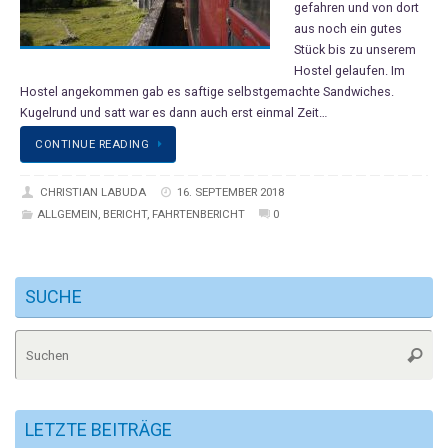
gefahren und von dort
aus noch ein gutes
Stück bis zu unserem
Hostel gelaufen. Im
Hostel angekommen gab es saftige selbstgemachte Sandwiches.
Kugelrund und satt war es dann auch erst einmal Zeit…
CONTINUE READING
CHRISTIAN LABUDA
16. SEPTEMBER 2018
ALLGEMEIN
,
BERICHT
,
FAHRTENBERICHT
0
SUCHE
Su
Suche
na
LETZTE BEITRÄGE