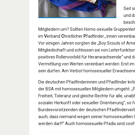
Seit 
und d
besch
Mitgliedern um? Sollten Homo-sexuelle Gruppenleit
im
V
erband
C
hristlicher
P
fadfinder_innen vereinba
Vor einigen Jahren sorgten die „Boy Scouts of Ame
Mitgliedschaft und schlossen sie von Leiterfunkti
positives Rollenvorbild für Heranwachsende“ und da
Vermittlung von Werten vereinbart werden. Erst im
sein dürfen. Am Verbot homosexueller Erwachsener 
Die deutschen Pfadfinderinnen und Pfadfinder kriti
der BSA mit homosexuellen Mitgliedern umgeht. „P
Freiheit, Toleranz und gleiche Rechte für alle, una
sozialer Herkunft oder sexueller Orientierung“, so 
Bundesvorsitzenden der deutschen Pfadfinderverbän
auch, dass niemand wegen seiner homosexuellen 
werden darf!“ Auch homosexuelle Pfadis sind cool!