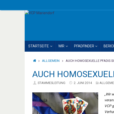
Zum
Inhalt
springen
ZUM
STARTSEITE
WIR
PFADFINDER
BERIC
INHALT
SPRINGEN
STARTSEITE
ALLGEMEIN
AUCH HOMOSEXUELLE PFADIS SI
AUCH HOMOSEXUELLE
STAMMESLEITUNG
2. JUNI 2014
ALLGEME
„Wir 
veran
VCP ge
Verhal