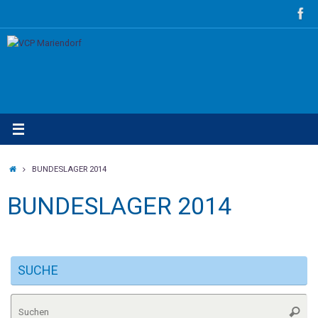
Zum
Inhalt
springen
STARTSEITE
BUNDESLAGER 2014
BUNDESLAGER 2014
SUCHE
Su
Suche
na